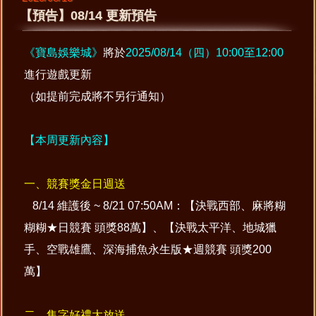
【預告】08/14 更新預告
《寶島娛樂城》
將於
2025/08/14（四）10:00至12:00
進行遊戲更新
（如提前完成將不另行通知）
【本周更新內容】
一、競賽獎金日週送
8/14 維護後 ~ 8/21 07:50AM：【決戰西部、麻將糊
糊糊★日競賽 頭獎88萬】、【決戰太平洋、地城獵
手、空戰雄鷹、深海捕魚永生版★週競賽 頭獎200
萬】
二、集字好禮大放送