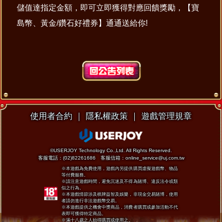
儲值達指定金額，即可立即獲得對應回饋獎勵，【寶
島幣、黃金/鑽石好禮券】通通送給你!
使用者合約
｜
隱私權政策
｜
遊戲管理規章
©USERJOY Technology Co.,Ltd. All Rights Reserved.
客服電話：(02)82261686 客服信箱：online_service@uj.com.tw
※本遊戲為免費使用，遊戲內另提供購買虛擬遊戲幣、物品
等付費服務。
※請注意遊戲時間，避免沉迷及不得為賭博、違反法令或類
似之行為。
※本遊戲情節涉及棋牌益智及娛樂，非現金交易賭博，使用
者請勿進行非法遊戲幣交易。
※本遊戲提供之機會中獎商品，消費者購買或參加活動不代
表即可獲得特定商品。
※滿十八歲之人始得購買或使用之。