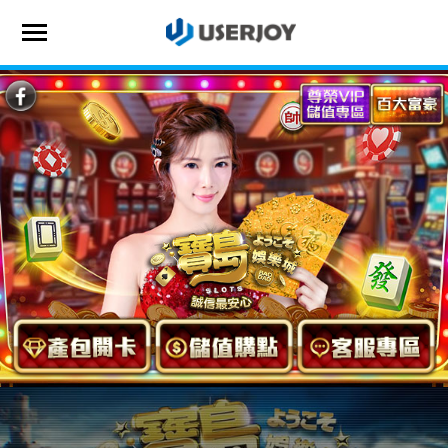
首頁
遊戲專區
儲值商城
VIP專區
最新公告
聯繫客服
會員登入