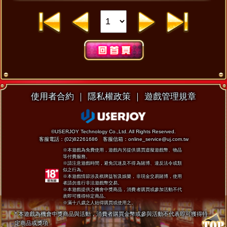
使用者合約
｜
隱私權政策
｜
遊戲管理規章
©USERJOY Technology Co.,Ltd. All Rights Reserved.
客服電話：(02)82261686 客服信箱：online_service@uj.com.tw
※本遊戲為免費使用，遊戲內另提供購買虛擬遊戲幣、物品
等付費服務。
※請注意遊戲時間，避免沉迷及不得為賭博、違反法令或類
似之行為。
※本遊戲情節涉及棋牌益智及娛樂，非現金交易賭博，使用
者請勿進行非法遊戲幣交易。
※本遊戲提供之機會中獎商品，消費者購買或參加活動不代
表即可獲得特定商品。
※滿十八歲之人始得購買或使用之。
* 本遊戲為機會中獎商品與活動，
消費者購買金幣或參與活動不代表即可獲得特
定商品或獎項