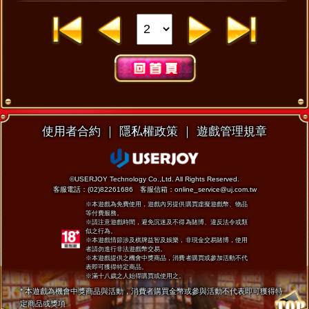
使用者合約
｜
隱私權政策
｜
遊戲管理規章
©USERJOY Technology Co.,Ltd. All Rights Reserved.
客服電話：(02)82261686 客服信箱：online_service@uj.com.tw
※本遊戲為免費使用，遊戲內另提供購買虛擬遊戲幣、物品
等付費服務。
※請注意遊戲時間，避免沉迷及不得為賭博、違反法令或類
似之行為。
※本遊戲情節涉及棋牌益智及娛樂，非現金交易賭博，使用
者請勿進行非法遊戲幣交易。
※本遊戲提供之機會中獎商品，消費者購買或參加活動不代
表即可獲得特定商品。
※滿十八歲之人始得購買或使用之。
* 本遊戲為機會中獎商品與活動，
消費者購買金幣或參與活動不代表即可獲得特
定商品或獎項